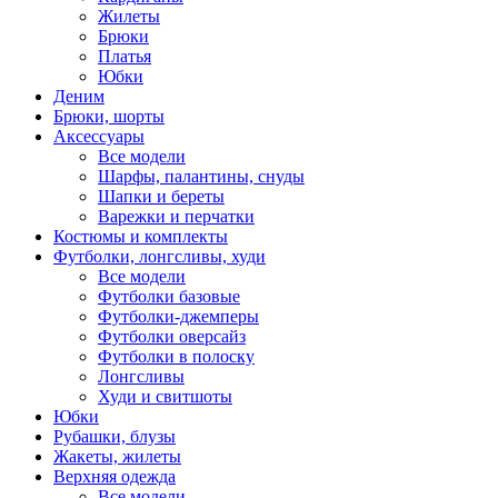
Жилеты
Брюки
Платья
Юбки
Деним
Брюки, шорты
Аксессуары
Все модели
Шарфы, палантины, снуды
Шапки и береты
Варежки и перчатки
Костюмы и комплекты
Футболки, лонгсливы, худи
Все модели
Футболки базовые
Футболки-джемперы
Футболки оверсайз
Футболки в полоску
Лонгсливы
Худи и свитшоты
Юбки
Рубашки, блузы
Жакеты, жилеты
Верхняя одежда
Все модели