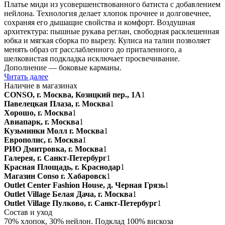
Платье миди из усовершенствованного батиста с добавлением
нейлона. Технология делает хлопок прочнее и долговечнее,
сохраняя его дышащие свойства и комфорт. Воздушная
архитектура: пышные рукава реглан, свободная расклешенная
юбка и мягкая сборка по вырезу. Кулиса на талии позволяет
менять образ от расслабленного до приталенного, а
шелковистая подкладка исключает просвечивание.
Дополнение — боковые карманы.
Читать далее
Наличие в магазинах
CONSO, г. Москва, Козицкий пер., 1А
1
Павелецкая Плаза, г. Москва
1
Хорошо, г. Москва
1
Авиапарк, г. Москва
1
Кузьминки Молл г. Москва
1
Европолис, г. Москва
1
РИО Дмитровка, г. Москва
1
Галерея, г. Санкт-Петербург
1
Красная Площадь, г. Краснодар
1
Магазин Conso г. Хабаровск
1
Outlet Center Fashion House, д. Черная Грязь
1
Outlet Village Белая Дача, г. Москва
1
Outlet Village Пулково, г. Санкт-Петербург
1
Состав и уход
70% хлопок, 30% нейлон. Подклад 100% вискоза