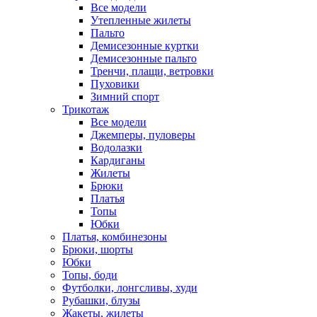
Все модели
Утепленные жилеты
Пальто
Демисезонные куртки
Демисезонные пальто
Тренчи, плащи, ветровки
Пуховики
Зимний спорт
Трикотаж
Все модели
Джемперы, пуловеры
Водолазки
Кардиганы
Жилеты
Брюки
Платья
Топы
Юбки
Платья, комбинезоны
Брюки, шорты
Юбки
Топы, боди
Футболки, лонгсливы, худи
Рубашки, блузы
Жакеты, жилеты