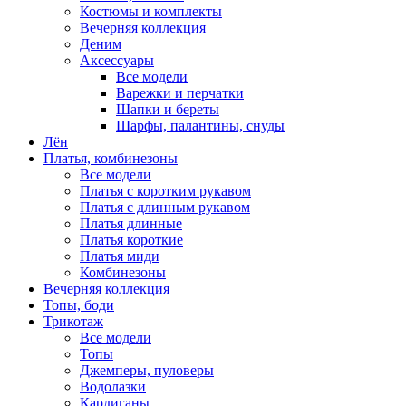
Костюмы и комплекты
Вечерняя коллекция
Деним
Аксессуары
Все модели
Варежки и перчатки
Шапки и береты
Шарфы, палантины, снуды
Лён
Платья, комбинезоны
Все модели
Платья с коротким рукавом
Платья с длинным рукавом
Платья длинные
Платья короткие
Платья миди
Комбинезоны
Вечерняя коллекция
Топы, боди
Трикотаж
Все модели
Топы
Джемперы, пуловеры
Водолазки
Кардиганы