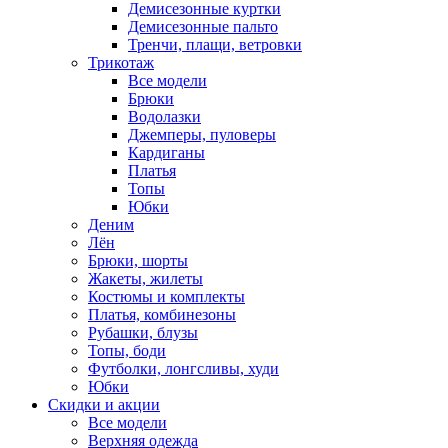
Демисезонные куртки
Демисезонные пальто
Тренчи, плащи, ветровки
Трикотаж
Все модели
Брюки
Водолазки
Джемперы, пуловеры
Кардиганы
Платья
Топы
Юбки
Деним
Лён
Брюки, шорты
Жакеты, жилеты
Костюмы и комплекты
Платья, комбинезоны
Рубашки, блузы
Топы, боди
Футболки, лонгсливы, худи
Юбки
Скидки и акции
Все модели
Верхняя одежда