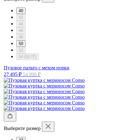
40
42
44
46
48
50
52
54 (52 IT)
Пуховое пальто с мехом норки
27 495 ₽
54 990 ₽
Выберите размер