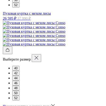
50
52
Пуховая куртка с мехом лисы
26 595 ₽
37 990 ₽
Выберите размер
40
42
44
46
48
50
52