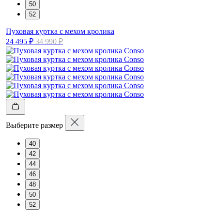
50
52
Пуховая куртка с мехом кролика
24 495 ₽
34 990 ₽
Выберите размер
40
42
44
46
48
50
52