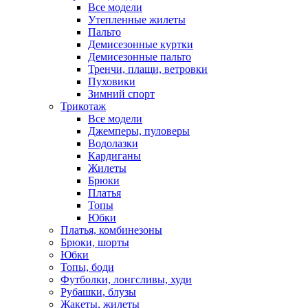
Все модели
Утепленные жилеты
Пальто
Демисезонные куртки
Демисезонные пальто
Тренчи, плащи, ветровки
Пуховики
Зимний спорт
Трикотаж
Все модели
Джемперы, пуловеры
Водолазки
Кардиганы
Жилеты
Брюки
Платья
Топы
Юбки
Платья, комбинезоны
Брюки, шорты
Юбки
Топы, боди
Футболки, лонгсливы, худи
Рубашки, блузы
Жакеты, жилеты