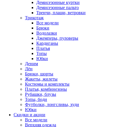
Демисезонные куртки
Демисезонные пальто
Тренчи, плащи, ветровки
Трикотаж
Все модели
Брюки
Водолазки
Джемперы, пуловеры
Кардиганы
Платья
Топы
Юбки
Деним
Лён
Брюки, шорты
Жакеты, жилеты
Костюмы и комплекты
Платья, комбинезоны
Рубашки, блузы
Топы, боди
Футболки, лонгсливы, худи
Юбки
Скидки и акции
Все модели
Верхняя одежда