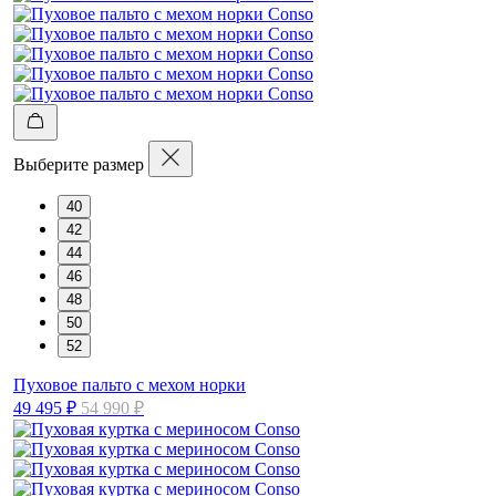
Выберите размер
40
42
44
46
48
50
52
Пуховое пальто с мехом норки
49 495 ₽
54 990 ₽