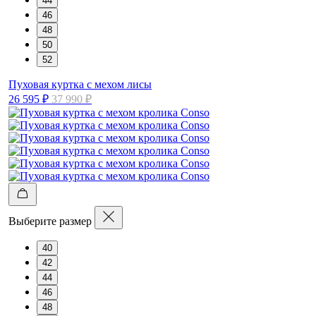
44
46
48
50
52
Пуховая куртка с мехом лисы
26 595 ₽
37 990 ₽
Выберите размер
40
42
44
46
48