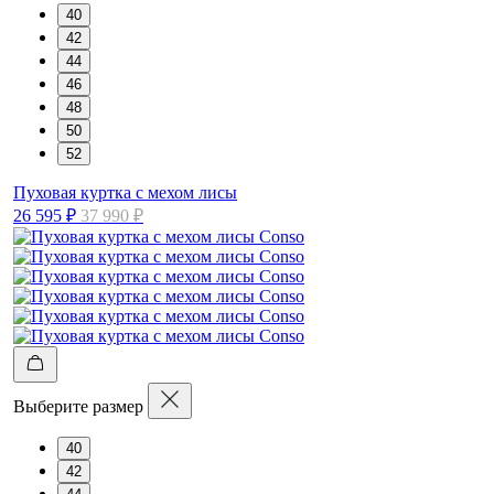
40
42
44
46
48
50
52
Пуховая куртка с мехом лисы
26 595 ₽
37 990 ₽
Выберите размер
40
42