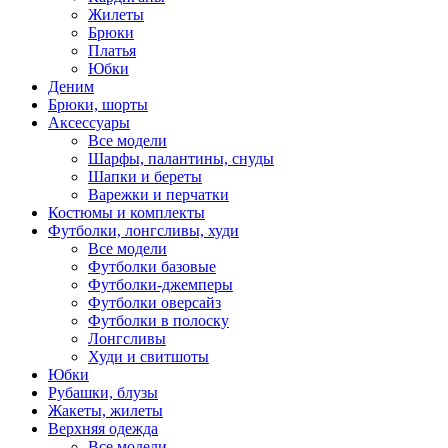
Жилеты
Брюки
Платья
Юбки
Деним
Брюки, шорты
Аксессуары
Все модели
Шарфы, палантины, снуды
Шапки и береты
Варежки и перчатки
Костюмы и комплекты
Футболки, лонгсливы, худи
Все модели
Футболки базовые
Футболки-джемперы
Футболки оверсайз
Футболки в полоску
Лонгсливы
Худи и свитшоты
Юбки
Рубашки, блузы
Жакеты, жилеты
Верхняя одежда
Все модели