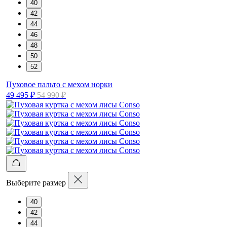
40
42
44
46
48
50
52
Пуховое пальто с мехом норки
49 495 ₽
54 990 ₽
Выберите размер
40
42
44