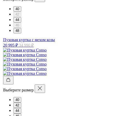
40
42
44
46
48
Пуховая куртка с мехом козы
20 995 ₽
34 990 ₽
Выберите размер
40
42
44