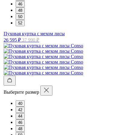
46
48
50
52
Пуховая куртка с мехом лисы
26 595 ₽
37 990 ₽
Выберите размер
40
42
44
46
48