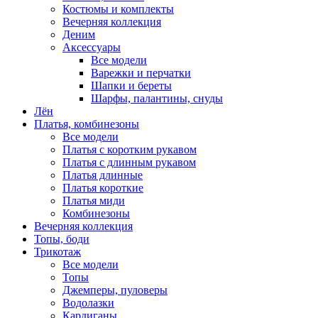
Костюмы и комплекты
Вечерняя коллекция
Деним
Аксессуары
Все модели
Варежки и перчатки
Шапки и береты
Шарфы, палантины, снуды
Лён
Платья, комбинезоны
Все модели
Платья с коротким рукавом
Платья с длинным рукавом
Платья длинные
Платья короткие
Платья миди
Комбинезоны
Вечерняя коллекция
Топы, боди
Трикотаж
Все модели
Топы
Джемперы, пуловеры
Водолазки
Кардиганы