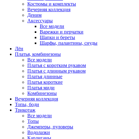
Костюмы и комплекты
Вечерняя коллекция
Деним
Аксессуары
Все модели
Варежки и перчатки
Шапки и береты
Шарфы, палантины, снуды
Лён
Платья, комбинезоны
Все модели
Платья с коротким рукавом
Платья с длинным рукавом
Платья длинные
Платья короткие
Платья миди
Комбинезоны
Вечерняя коллекция
Топы, боди
Трикотаж
Все модели
Топы
Джемперы, пуловеры
Водолазки
Кардиганы