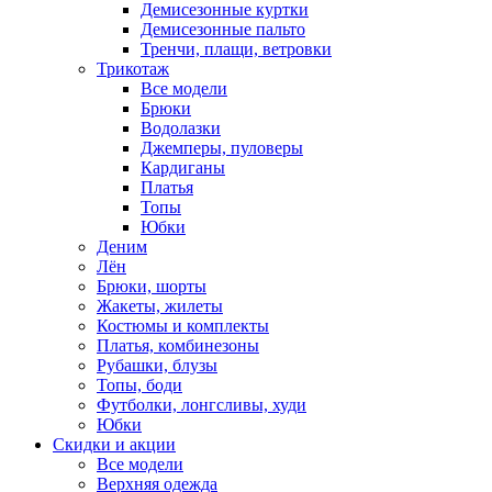
Демисезонные куртки
Демисезонные пальто
Тренчи, плащи, ветровки
Трикотаж
Все модели
Брюки
Водолазки
Джемперы, пуловеры
Кардиганы
Платья
Топы
Юбки
Деним
Лён
Брюки, шорты
Жакеты, жилеты
Костюмы и комплекты
Платья, комбинезоны
Рубашки, блузы
Топы, боди
Футболки, лонгсливы, худи
Юбки
Скидки и акции
Все модели
Верхняя одежда