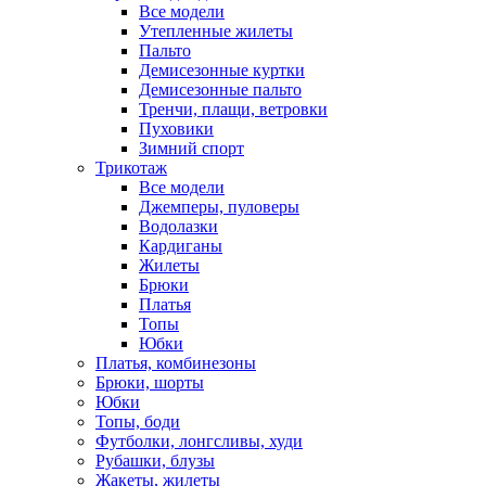
Все модели
Утепленные жилеты
Пальто
Демисезонные куртки
Демисезонные пальто
Тренчи, плащи, ветровки
Пуховики
Зимний спорт
Трикотаж
Все модели
Джемперы, пуловеры
Водолазки
Кардиганы
Жилеты
Брюки
Платья
Топы
Юбки
Платья, комбинезоны
Брюки, шорты
Юбки
Топы, боди
Футболки, лонгсливы, худи
Рубашки, блузы
Жакеты, жилеты