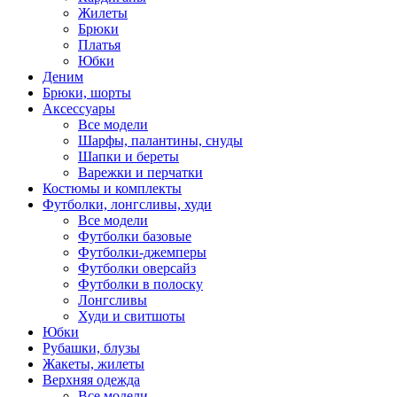
Жилеты
Брюки
Платья
Юбки
Деним
Брюки, шорты
Аксессуары
Все модели
Шарфы, палантины, снуды
Шапки и береты
Варежки и перчатки
Костюмы и комплекты
Футболки, лонгсливы, худи
Все модели
Футболки базовые
Футболки-джемперы
Футболки оверсайз
Футболки в полоску
Лонгсливы
Худи и свитшоты
Юбки
Рубашки, блузы
Жакеты, жилеты
Верхняя одежда
Все модели