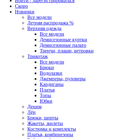
Войти / Зарегистрироваться
Скоро
Новинки
Все модели
Летняя распродажа %
Верхняя одежда
Все модели
Демисезонные куртки
Демисезонные пальто
Тренчи, плащи, ветровки
Трикотаж
Все модели
Брюки
Водолазки
Джемперы, пуловеры
Кардиганы
Платья
Топы
Юбки
Деним
Лён
Брюки, шорты
Жакеты, жилеты
Костюмы и комплекты
Платья, комбинезоны