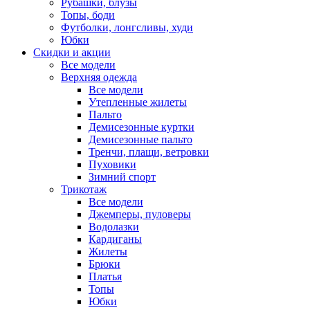
Рубашки, блузы
Топы, боди
Футболки, лонгсливы, худи
Юбки
Скидки и акции
Все модели
Верхняя одежда
Все модели
Утепленные жилеты
Пальто
Демисезонные куртки
Демисезонные пальто
Тренчи, плащи, ветровки
Пуховики
Зимний спорт
Трикотаж
Все модели
Джемперы, пуловеры
Водолазки
Кардиганы
Жилеты
Брюки
Платья
Топы
Юбки