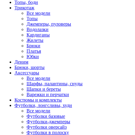
Топы, боди
Трикотаж
Все модели
Топы
Джемперы, пуловеры
Водолазки
Кардиганы
Жилеты
Брюки
Платья
Юбки
Деним
Брюки, шорты
Аксессуары
Все модели
Шарфы, палантины, снуды
Шапки и береты
Варежки и перчатки
Костюмы и комплекты
Футболки, лонгсливы, худи
Все модели
Футболки базовые
Футболки-джемперы
Футболки оверсайз
Футболки в полоску