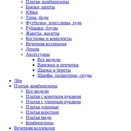
Платья, комбинезоны
Брюки, шорты
Юбки
Топы, боди
Футболки, лонгсливы, худи
Рубашки, блузы
Жакеты, жилеты
Костюмы и комплекты
Вечерняя коллекция
Деним
Аксессуары
Все модели
Варежки и перчатки
Шапки и береты
Шарфы, палантины, снуды
Лён
Платья, комбинезоны
Все модели
Платья с коротким рукавом
Платья с длинным рукавом
Платья длинные
Платья короткие
Платья миди
Комбинезоны
Вечерняя коллекция