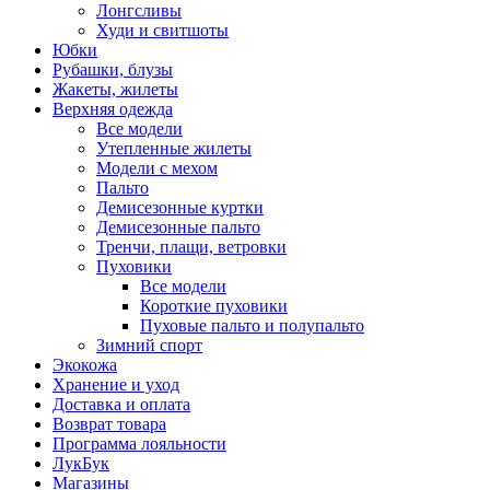
Лонгсливы
Худи и свитшоты
Юбки
Рубашки, блузы
Жакеты, жилеты
Верхняя одежда
Все модели
Утепленные жилеты
Модели с мехом
Пальто
Демисезонные куртки
Демисезонные пальто
Тренчи, плащи, ветровки
Пуховики
Все модели
Короткие пуховики
Пуховые пальто и полупальто
Зимний спорт
Экокожа
Хранение и уход
Доставка и оплата
Возврат товара
Программа лояльности
ЛукБук
Магазины