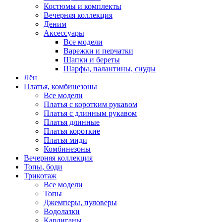
Костюмы и комплекты
Вечерняя коллекция
Деним
Аксессуары
Все модели
Варежки и перчатки
Шапки и береты
Шарфы, палантины, снуды
Лён
Платья, комбинезоны
Все модели
Платья с коротким рукавом
Платья с длинным рукавом
Платья длинные
Платья короткие
Платья миди
Комбинезоны
Вечерняя коллекция
Топы, боди
Трикотаж
Все модели
Топы
Джемперы, пуловеры
Водолазки
Кардиганы