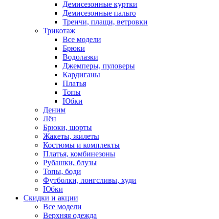
Демисезонные куртки
Демисезонные пальто
Тренчи, плащи, ветровки
Трикотаж
Все модели
Брюки
Водолазки
Джемперы, пуловеры
Кардиганы
Платья
Топы
Юбки
Деним
Лён
Брюки, шорты
Жакеты, жилеты
Костюмы и комплекты
Платья, комбинезоны
Рубашки, блузы
Топы, боди
Футболки, лонгсливы, худи
Юбки
Скидки и акции
Все модели
Верхняя одежда