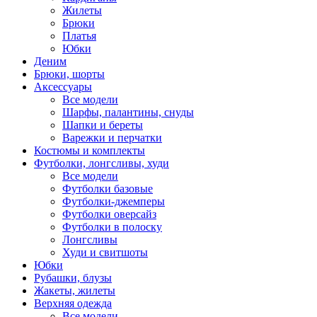
Жилеты
Брюки
Платья
Юбки
Деним
Брюки, шорты
Аксессуары
Все модели
Шарфы, палантины, снуды
Шапки и береты
Варежки и перчатки
Костюмы и комплекты
Футболки, лонгсливы, худи
Все модели
Футболки базовые
Футболки-джемперы
Футболки оверсайз
Футболки в полоску
Лонгсливы
Худи и свитшоты
Юбки
Рубашки, блузы
Жакеты, жилеты
Верхняя одежда
Все модели