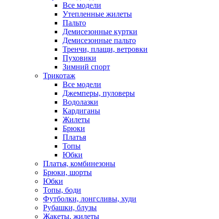
Все модели
Утепленные жилеты
Пальто
Демисезонные куртки
Демисезонные пальто
Тренчи, плащи, ветровки
Пуховики
Зимний спорт
Трикотаж
Все модели
Джемперы, пуловеры
Водолазки
Кардиганы
Жилеты
Брюки
Платья
Топы
Юбки
Платья, комбинезоны
Брюки, шорты
Юбки
Топы, боди
Футболки, лонгсливы, худи
Рубашки, блузы
Жакеты, жилеты