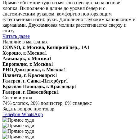
Прямое объемное худи из мягкого неофутера на основе
хлопка. Выполнено в длине до уровня бедер и с
анатомическим рукавом, комфортно повторяющим
естественный изгиб руки. Дополнено глубоким капюшоном и
карманами. Двухзамковая молния расстегивается сверху и
снизу.
Читать далее
Наличие в магазинах
CONSO, г. Москва, Козицкий пер., 1А
1
Хорошо, г. Москва
1
Авиапарк, г. Москва
1
Европолис, г. Москва
1
РИО Дмитровка, г. Москва
1
Планета, г. Красноярск
1
Галерея, г. Санкт-Петербург
1
Красная Площадь, г. Краснодар
1
Галерея, г. Новосибирск
1
Состав и уход
74% хлопок, 20% полиэстер, 6% спандекс
Задать вопрос про товар
Телефон
WhatsApp