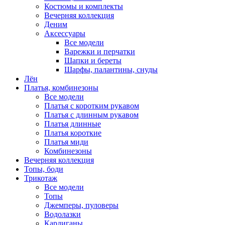
Костюмы и комплекты
Вечерняя коллекция
Деним
Аксессуары
Все модели
Варежки и перчатки
Шапки и береты
Шарфы, палантины, снуды
Лён
Платья, комбинезоны
Все модели
Платья с коротким рукавом
Платья с длинным рукавом
Платья длинные
Платья короткие
Платья миди
Комбинезоны
Вечерняя коллекция
Топы, боди
Трикотаж
Все модели
Топы
Джемперы, пуловеры
Водолазки
Кардиганы