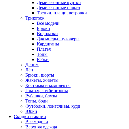
Демисезонные куртки
Демисезонные пальто
Тренчи, плащи, ветровки
Трикотаж
Все модели
Брюки
Водолазки
Джемперы, пуловеры
Кардиганы
Платья
Топы
Юбки
Деним
Лён
Брюки, шорты
Жакеты, жилеты
Костюмы и комплекты
Платья, комбинезоны
Рубашки, блузы
Топы, боди
Футболки, лонгсливы, худи
Юбки
Скидки и акции
Все модели
Верхняя одежда