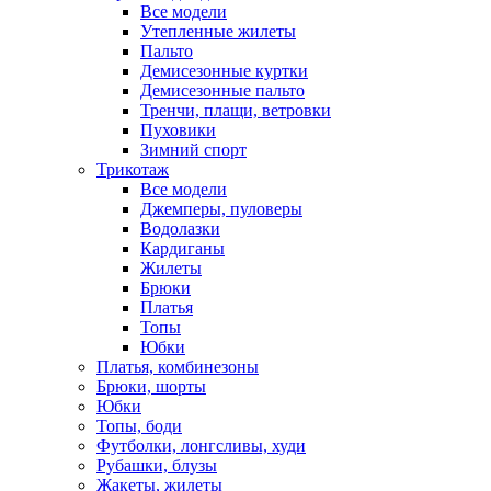
Все модели
Утепленные жилеты
Пальто
Демисезонные куртки
Демисезонные пальто
Тренчи, плащи, ветровки
Пуховики
Зимний спорт
Трикотаж
Все модели
Джемперы, пуловеры
Водолазки
Кардиганы
Жилеты
Брюки
Платья
Топы
Юбки
Платья, комбинезоны
Брюки, шорты
Юбки
Топы, боди
Футболки, лонгсливы, худи
Рубашки, блузы
Жакеты, жилеты