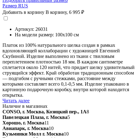
Подобрать правильный размер
Размер RUS
Добавить в корзину
В корзину,
6 995 ₽
Артикул: 26031
На модели размер: 100х100 см
Платок из 100% натурального шелка создан в рамках
вдохновляющей коллаборации с художницей Евгенией
Скубиной. Изделие выполнено из ткани с твиловым
переплетением плотностью 18 мм. В каждом сантиметре
сплетается около 120 нитей, что придает шелку удивительный
струящийся эффект. Край обработан традиционным способом
— подгибом с ручными стежками, расстояние между
которыми составляет всего 0,1-0,5 мм. Изделие упаковано в
картонную подарочную коробку, внутри которой находится
открытка.
Читать далее
Наличие в магазинах
CONSO, г. Москва, Козицкий пер., 1А
8
Павелецкая Плаза, г. Москва
5
Хорошо, г. Москва
11
Авиапарк, г. Москва
10
Кузьминки Молл г. Москва
10