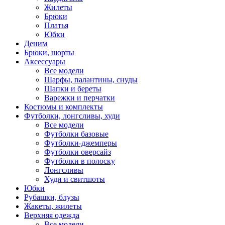
Жилеты
Брюки
Платья
Юбки
Деним
Брюки, шорты
Аксессуары
Все модели
Шарфы, палантины, снуды
Шапки и береты
Варежки и перчатки
Костюмы и комплекты
Футболки, лонгсливы, худи
Все модели
Футболки базовые
Футболки-джемперы
Футболки оверсайз
Футболки в полоску
Лонгсливы
Худи и свитшоты
Юбки
Рубашки, блузы
Жакеты, жилеты
Верхняя одежда
Все модели